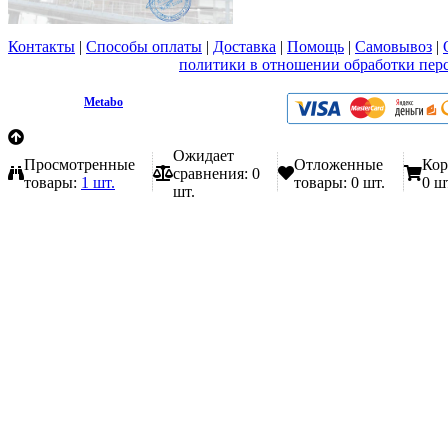
Контакты
|
Способы оплаты
|
Доставка
|
Помощь
|
Самовывоз
|
Вы принимаете условия
политики в отношении обработки пер
любой форме обратной связи на сайте metabo1.ru
© 2009 - 2026.
Metabo
Эл. почта: info@metabo1.ru
Ожидает
Просмотренные
Отложенные
Кор
сравнения:
0
товары:
1 шт.
товары:
0 шт.
0 ш
шт.