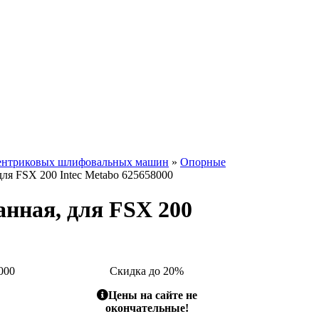
центриковых шлифовальных машин
»
Опорные
ля FSX 200 Intec Metabo 625658000
нная, для FSX 200
000
Скидка до 20%
Цены на сайте не
окончательные!