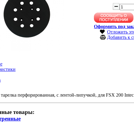
Оформить под зак
Отложить эт
Добавить к 
е
ристики
а
тарелка перфорированная, с лентой-липучкой, для FSX 200 Intec 
нные товары:
тренные