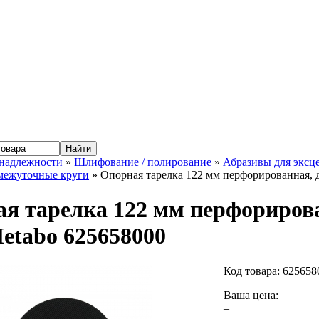
надлежности
»
Шлифование / полирование
»
Абразивы для экс
омежуточные круги
» Опорная тарелка 122 мм перфорированная, д
я тарелка 122 мм перфорирова
Metabo 625658000
Код товара:
625658
Ваша цена:
–