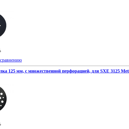
%
 сравнению
лка 125 мм, с множественной перфорацией, для SXE 3125 Met
%