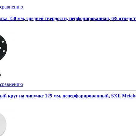
 сравнению
ка 150 мм, средней твердости, перфорированная, 6/8 отверс
%
 сравнению
й круг на липучке 125 мм, неперфорированный, SXE Metab