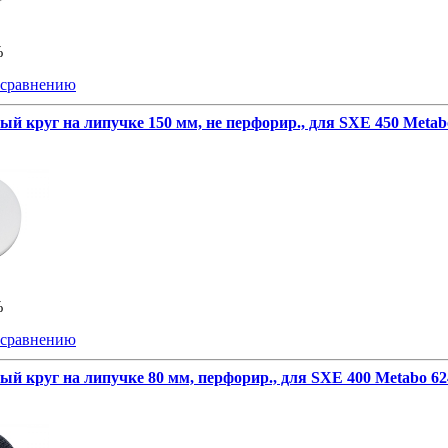
%
 сравнению
й круг на липучке 150 мм, не перфорир., для SXE 450 Metab
%
 сравнению
й круг на липучке 80 мм, перфорир., для SXE 400 Metabo 62