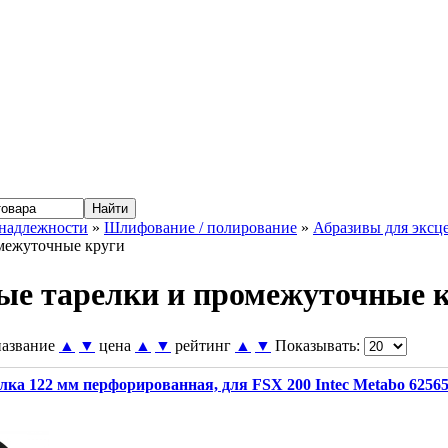
надлежности
»
Шлифование / полирование
»
Абразивы для экс
омежуточные круги
е тарелки и промежуточные 
название
▲
▼
цена
▲
▼
рейтинг
▲
▼
Показывать:
лка 122 мм перфорированная, для FSX 200 Intec Metabo 6256