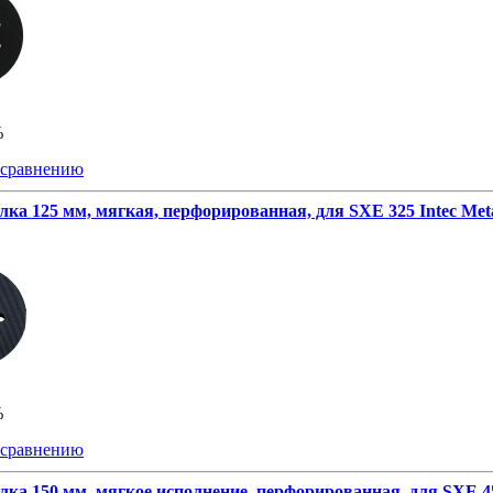
%
 сравнению
лка 125 мм, мягкая, перфорированная, для SXE 325 Intec Met
%
 сравнению
лка 150 мм, мягкое исполнение, перфорированная, для SXE 4