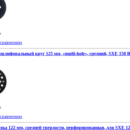
%
 сравнению
шлифовальный круг 125 мм, «multi-hole», средний, SXE 150 
%
 сравнению
лка 122 мм, средней твердости, перфорированная, для SXE 12