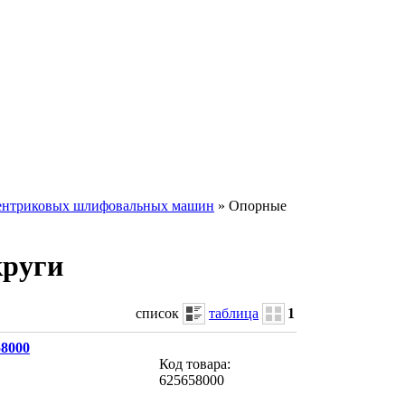
центриковых шлифовальных машин
» Опорные
круги
список
таблица
1
58000
Код товара:
625658000