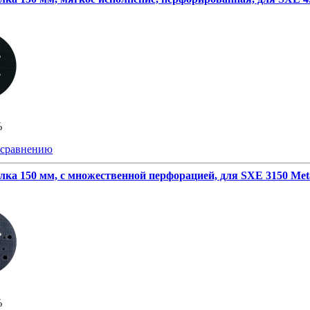
%
 сравнению
лка 150 мм, с множественной перфорацией, для SXE 3150 Met
%