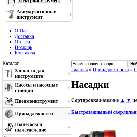
Электроинструмент
Аккумуляторный
инструмент
О Нас
Доставка
Оплата
Помощь
Контакты
Каталог
Главная
»
Принадлежности
»
С
Запчасти для
инструмента
Насадки
Насосы и насосные
станции
Сортировка:
название
▲
▼
ц
Пневмоинструмент
Быстрозажимный сверлильный
Принадлежности
Пылесосы и
пылеудаление