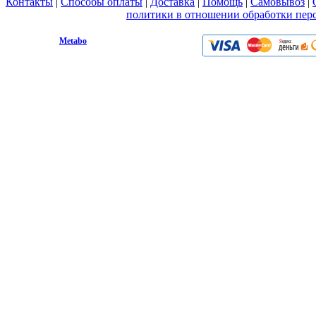
Контакты
|
Способы оплаты
|
Доставка
|
Помощь
|
Самовывоз
|
Вы принимаете условия
политики в отношении обработки пер
любой форме обратной связи на сайте metabo1.ru
© 2009 - 2026.
Metabo
Эл. почта: info@metabo1.ru