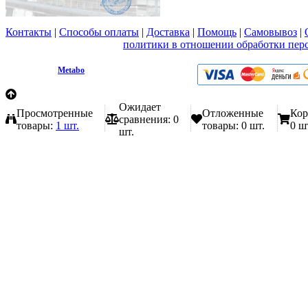
Контакты
|
Способы оплаты
|
Доставка
|
Помощь
|
Самовывоз
|
Вы принимаете условия
политики в отношении обработки пер
любой форме обратной связи на сайте metabo1.ru
© 2009 - 2026.
Metabo
Эл. почта: info@metabo1.ru
Ожидает
Просмотренные
Отложенные
Кор
сравнения:
0
товары:
1 шт.
товары:
0 шт.
0 ш
шт.