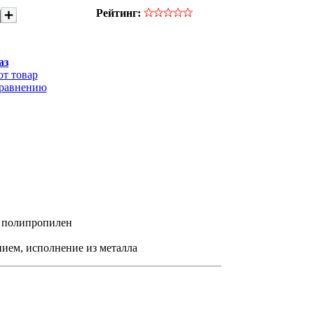
Рейтинг:
аз
от товар
сравнению
л полипропилен
нием, исполнение из металла