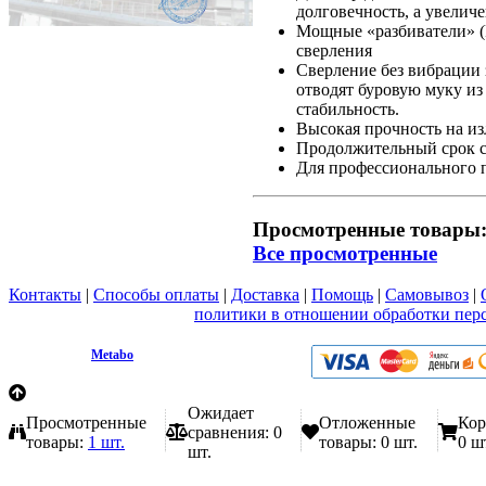
долговечность, а увели
Мощные «разбиватели» (P
сверления
Сверление без вибрации 
отводят буровую муку из
стабильность.
Высокая прочность на из
Продолжительный срок с
Для профессионального 
Просмотренные товары
Все просмотренные
Контакты
|
Способы оплаты
|
Доставка
|
Помощь
|
Самовывоз
|
Вы принимаете условия
политики в отношении обработки пер
любой форме обратной связи на сайте metabo1.ru
© 2009 - 2026.
Metabo
Эл. почта: info@metabo1.ru
Ожидает
Просмотренные
Отложенные
Кор
сравнения:
0
товары:
1 шт.
товары:
0 шт.
0 ш
шт.