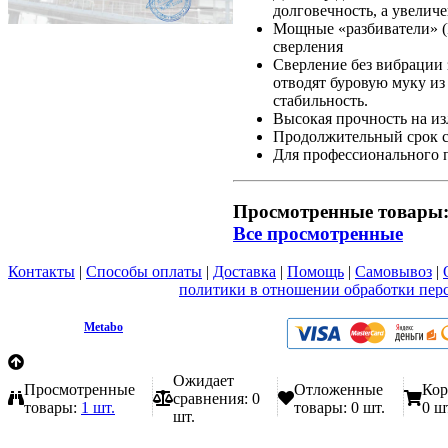
долговечность, а увели
Мощные «разбиватели» (P
сверления
Сверление без вибрации 
отводят буровую муку из
стабильность.
Высокая прочность на из
Продолжительный срок с
Для профессионального 
Просмотренные товары
Все просмотренные
Контакты
|
Способы оплаты
|
Доставка
|
Помощь
|
Самовывоз
|
Вы принимаете условия
политики в отношении обработки пер
любой форме обратной связи на сайте metabo1.ru
© 2009 - 2026.
Metabo
Эл. почта: info@metabo1.ru
Ожидает
Просмотренные
Отложенные
Кор
сравнения:
0
товары:
1 шт.
товары:
0 шт.
0 ш
шт.