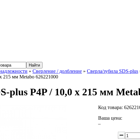
надлежности
»
Сверление / долбление
»
Сверла/зубила SDS-plus
0 x 215 мм Metabo 626221000
S-plus P4P / 10,0 x 215 мм Met
Код товара:
626221
Ваша цена:
–