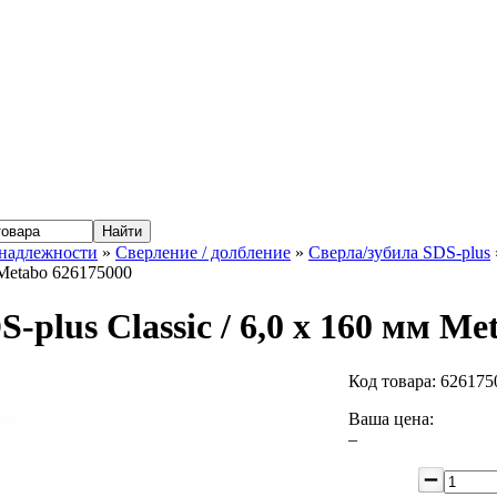
надлежности
»
Сверление / долбление
»
Сверла/зубила SDS-plus
 Metabo 626175000
S-plus Classic / 6,0 x 160 мм M
Код товара:
626175
Ваша цена:
–