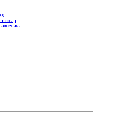
аз
от товар
сравнению