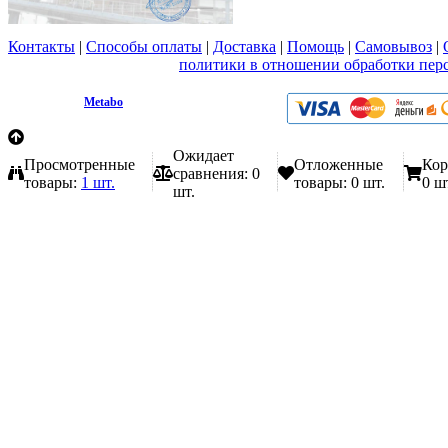
Контакты
|
Способы оплаты
|
Доставка
|
Помощь
|
Самовывоз
|
Вы принимаете условия
политики в отношении обработки пер
любой форме обратной связи на сайте metabo1.ru
© 2009 - 2026.
Metabo
Эл. почта: info@metabo1.ru
Ожидает
Просмотренные
Отложенные
Кор
сравнения:
0
товары:
1 шт.
товары:
0 шт.
0 ш
шт.