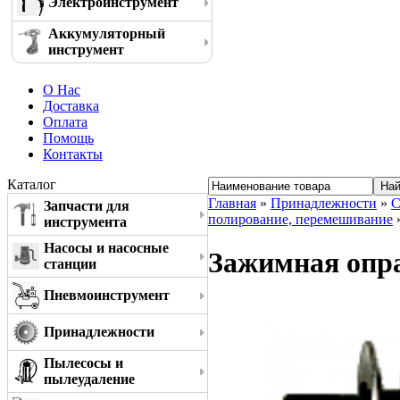
Электроинструмент
Аккумуляторный
инструмент
О Нас
Доставка
Оплата
Помощь
Контакты
Каталог
Главная
»
Принадлежности
»
С
Запчасти для
полирование, перемешивание
»
инструмента
Насосы и насосные
Зажимная опра
станции
Пневмоинструмент
Принадлежности
Пылесосы и
пылеудаление