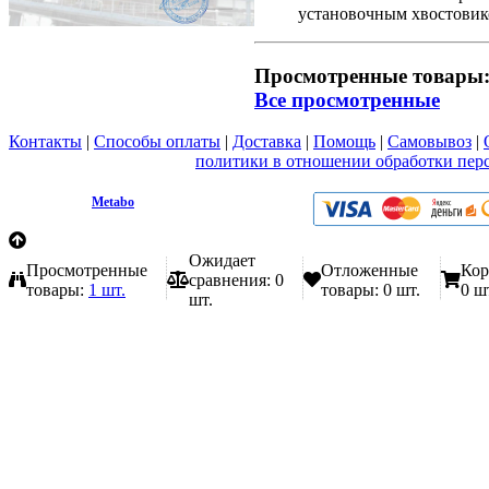
установочным хвостовик
Просмотренные товары
Все просмотренные
Контакты
|
Способы оплаты
|
Доставка
|
Помощь
|
Самовывоз
|
Вы принимаете условия
политики в отношении обработки пер
любой форме обратной связи на сайте metabo1.ru
© 2009 - 2026.
Metabo
Эл. почта: info@metabo1.ru
Ожидает
Просмотренные
Отложенные
Кор
сравнения:
0
товары:
1 шт.
товары:
0 шт.
0 ш
шт.