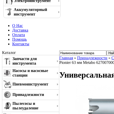
Электроинструмент
Аккумуляторный
инструмент
О Нас
Доставка
Оплата
Помощь
Контакты
Каталог
Главная
»
Принадлежности
»
С
Запчасти для
Pionier 63 мм Metabo 62700700
инструмента
Насосы и насосные
Универсальная
станции
Пневмоинструмент
Принадлежности
Пылесосы и
пылеудаление