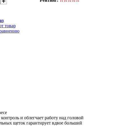
Рейтинг:
аз
от товар
сравнению
весе
 контроль и облегчает работу над головой
ольных щеток гарантирует вдвое больший