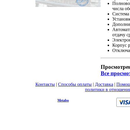
Полновол
числа об
Система 
Установк
Дополнит
Автомати
отдачу с
Электро
Корпус р
Отключа
Просмотре
Все просмо
Контакты
|
Способы оплаты
|
Доставка
|
Помо
Вы принимаете условия
политики в отношени
любой форме обратной связи на сайте metabo1.
© 2009 - 2026.
Metabo
Эл. почта: info@metabo1.ru