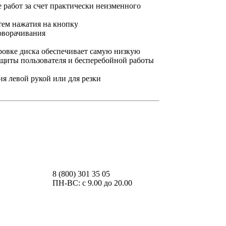
 работ за счет практически неизменного
тем нажатия на кнопку
роворачивания
ировке диска обеспечивает самую низкую
ащиты пользователя и бесперебойной работы
ия левой рукой или для резки
ия каждый раз, когда оставляете свои данные в
8 (800) 301 35 05
ПН-ВС: с 9.00 до 20.00