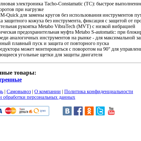
новая электроника Tacho-Constamatic (TC): быстрое выполнение
оротов при нагрузке
M-Quick для замены кругов без использования инструментов пу
а защитного кожуха без инструмента, фиксация с защитой от п
ельная рукоятка Metabo VibraTech (MVT) с низкой вибрацией
ческая предохранительная муфта Metabo S-automatic: при блок
реди аналогичных инструментов на рынке - для максимальной з
нный плавный пуск и защита от повторного пуска
едуктора может монтироваться с поворотом на 90° для управлен
ющиеся угольные щетки для защиты двигателя
нные товары:
тренные
щь
|
Самовывоз
|
О компании
|
Политика конфиденциальности
и обработки персональных данных
и пользовательского соглашен
ru