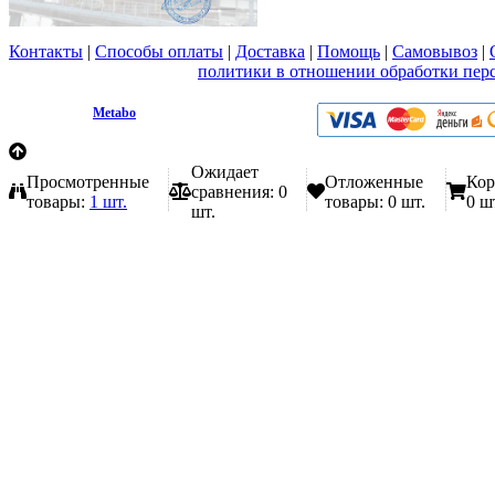
Контакты
|
Способы оплаты
|
Доставка
|
Помощь
|
Самовывоз
|
Вы принимаете условия
политики в отношении обработки пер
любой форме обратной связи на сайте metabo1.ru
© 2009 - 2026.
Metabo
Эл. почта: info@metabo1.ru
Ожидает
Просмотренные
Отложенные
Кор
сравнения:
0
товары:
1 шт.
товары:
0 шт.
0 ш
шт.