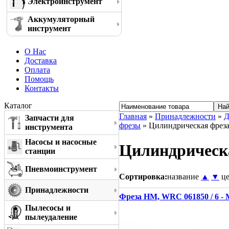
Электроинструмент
Аккумуляторный
инструмент
О Нас
Доставка
Оплата
Помощь
Контакты
Каталог
Главная
»
Принадлежности
»
Д
Запчасти для
фрезы
» Цилиндрическая фреза
инструмента
Насосы и насосные
Цилиндрическа
станции
Пневмоинструмент
Сортировка:
название
▲
▼
ц
Принадлежности
Фреза HM, WRC 061850 / 6 -
Пылесосы и
пылеудаление