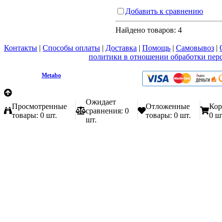
Добавить к сравнению
Найдено товаров:
4
Контакты
|
Способы оплаты
|
Доставка
|
Помощь
|
Самовывоз
|
Вы принимаете условия
политики в отношении обработки пер
любой форме обратной связи на сайте metabo1.ru
© 2009 - 2026.
Metabo
Эл. почта: info@metabo1.ru
Ожидает
Просмотренные
Отложенные
Кор
сравнения:
0
товары:
0 шт.
товары:
0 шт.
0 ш
шт.