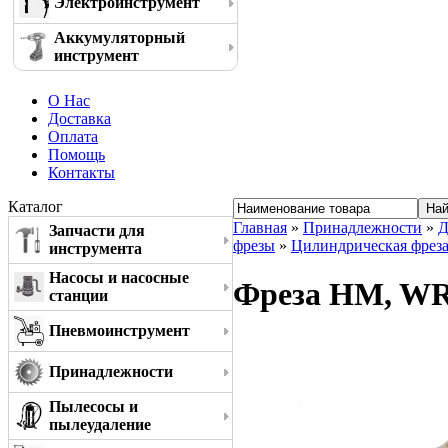
Электроинструмент
Аккумуляторный
инструмент
О Нас
Доставка
Оплата
Помощь
Контакты
Каталог
Главная
»
Принадлежности
»
Д
Запчасти для
фрезы
»
Цилиндрическая фреза
инструмента
Насосы и насосные
Фреза HM, WRC
станции
Пневмоинструмент
Принадлежности
Пылесосы и
пылеудаление