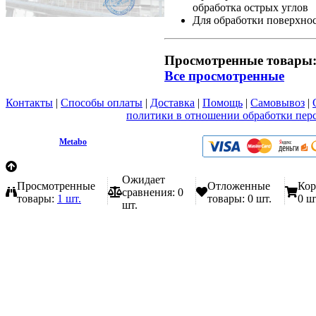
обработка острых углов
Для обработки поверхнос
Просмотренные товары
Все просмотренные
Контакты
|
Способы оплаты
|
Доставка
|
Помощь
|
Самовывоз
|
Вы принимаете условия
политики в отношении обработки пер
любой форме обратной связи на сайте metabo1.ru
© 2009 - 2026.
Metabo
Эл. почта: info@metabo1.ru
Ожидает
Просмотренные
Отложенные
Кор
сравнения:
0
товары:
1 шт.
товары:
0 шт.
0 ш
шт.