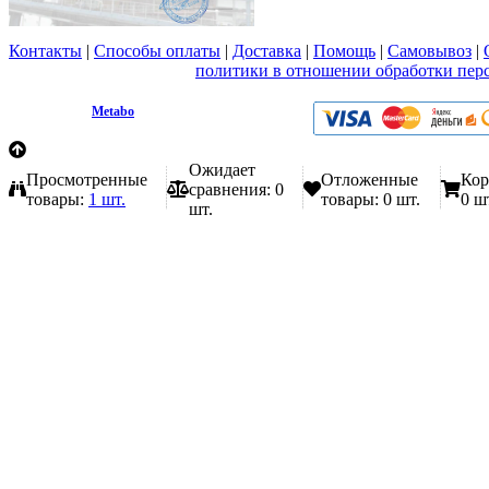
Контакты
|
Способы оплаты
|
Доставка
|
Помощь
|
Самовывоз
|
Вы принимаете условия
политики в отношении обработки пер
любой форме обратной связи на сайте metabo1.ru
© 2009 - 2026.
Metabo
Эл. почта: info@metabo1.ru
Ожидает
Просмотренные
Отложенные
Кор
сравнения:
0
товары:
1 шт.
товары:
0 шт.
0 ш
шт.