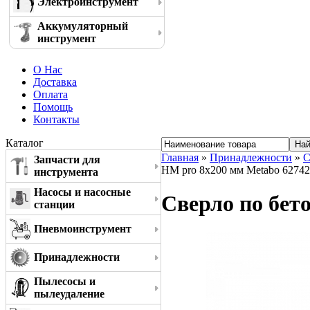
Электроинструмент
Аккумуляторный
инструмент
О Нас
Доставка
Оплата
Помощь
Контакты
Каталог
Главная
»
Принадлежности
»
С
Запчасти для
HM pro 8x200 мм Metabo 6274
инструмента
Насосы и насосные
Сверло по бет
станции
Пневмоинструмент
Принадлежности
Пылесосы и
пылеудаление