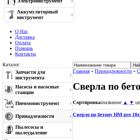
Электроинструмент
Аккумуляторный
инструмент
О Нас
Доставка
Оплата
Помощь
Контакты
Каталог
Главная
»
Принадлежности
»
С
Запчасти для
инструмента
Сверла по бето
Насосы и насосные
станции
Сортировка:
название
▲
▼
ц
Пневмоинструмент
Сверло по бетону HM pro 10x
Принадлежности
Пылесосы и
пылеудаление