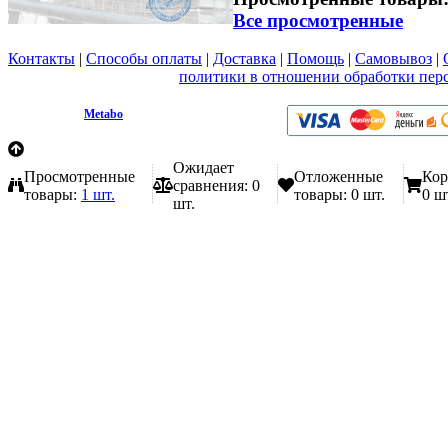
Все просмотренные
Контакты
|
Способы оплаты
|
Доставка
|
Помощь
|
Самовывоз
|
Вы принимаете условия
политики в отношении обработки пер
любой форме обратной связи на сайте metabo1.ru
© 2009 - 2026.
Metabo
Эл. почта: info@metabo1.ru
Ожидает
Просмотренные
Отложенные
Кор
сравнения:
0
товары:
1 шт.
товары:
0 шт.
0 ш
шт.