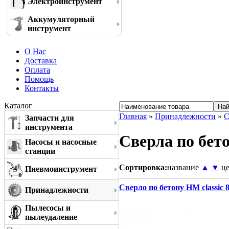
Электроинструмент
Аккумуляторный
инструмент
О Нас
Доставка
Оплата
Помощь
Контакты
Каталог
Главная
»
Принадлежности
»
С
Запчасти для
инструмента
Сверла по бето
Насосы и насосные
станции
Сортировка:
название
▲
▼
ц
Пневмоинструмент
Сверло по бетону HM classic 
Принадлежности
Пылесосы и
пылеудаление