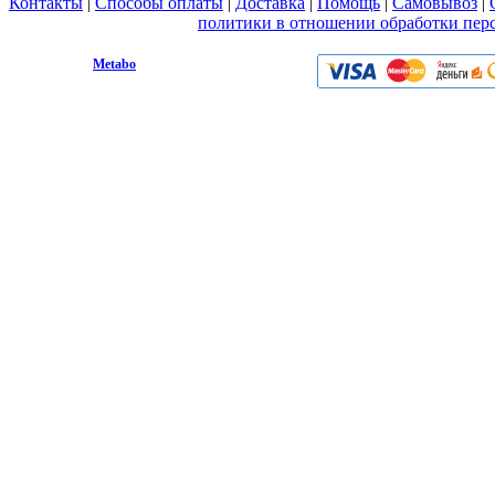
Контакты
|
Способы оплаты
|
Доставка
|
Помощь
|
Самовывоз
|
Вы принимаете условия
политики в отношении обработки пер
любой форме обратной связи на сайте metabo1.ru
© 2009 - 2026.
Metabo
Эл. почта: info@metabo1.ru