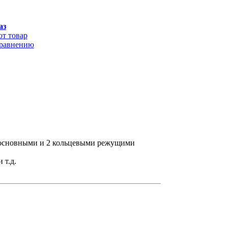
аз
от товар
сравнению
 основными и 2 кольцевыми режущими
 т.д.