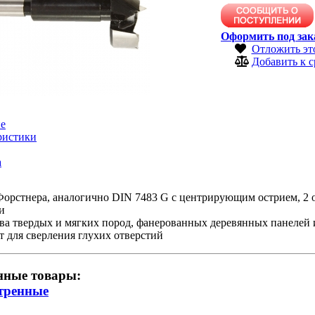
Оформить под зак
Отложить эт
Добавить к 
е
ристики
а
Форстнера, аналогично DIN 7483 G с центрирующим острием, 2
и
ва твердых и мягких пород, фанерованных деревянных панелей и
 для сверления глухих отверстий
нные товары:
тренные