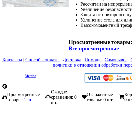
Рассчитан на непрерывн
Увеличение безопасности
Защита от повторного пу
Удлинение стола для дли
Высокомоментный трехфа
Просмотренные товары
Все просмотренные
Контакты
|
Способы оплаты
|
Доставка
|
Помощь
|
Самовывоз
|
Вы принимаете условия
политики в отношении обработки пер
любой форме обратной связи на сайте metabo1.ru
© 2009 - 2026.
Metabo
Эл. почта: info@metabo1.ru
Ожидает
Просмотренные
Отложенные
Кор
сравнения:
0
товары:
1 шт.
товары:
0 шт.
0 ш
шт.