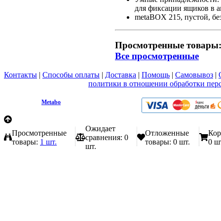
для фиксации ящиков в 
metaBOX 215, пустой, бе
Просмотренные товары
Все просмотренные
Контакты
|
Способы оплаты
|
Доставка
|
Помощь
|
Самовывоз
|
Вы принимаете условия
политики в отношении обработки пер
любой форме обратной связи на сайте metabo1.ru
© 2009 - 2026.
Metabo
Эл. почта: info@metabo1.ru
Ожидает
Просмотренные
Отложенные
Кор
сравнения:
0
товары:
1 шт.
товары:
0 шт.
0 ш
шт.