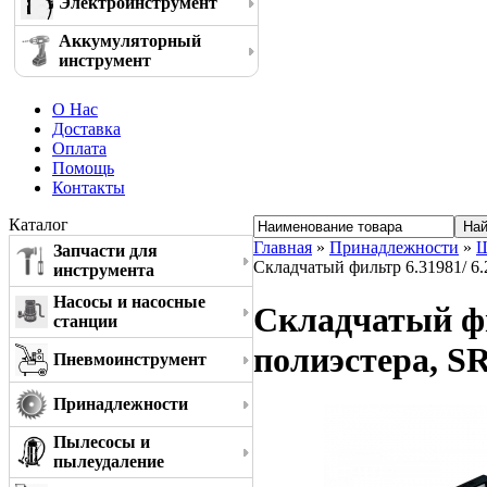
Электроинструмент
Аккумуляторный
инструмент
О Нас
Доставка
Оплата
Помощь
Контакты
Каталог
Главная
»
Принадлежности
»
Ш
Запчасти для
Складчатый фильтр 6.31981/ 6.
инструмента
Насосы и насосные
Складчатый фил
станции
полиэстера, S
Пневмоинструмент
Принадлежности
Пылесосы и
пылеудаление