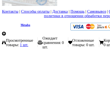
Контакты
|
Способы оплаты
|
Доставка
|
Помощь
|
Самовывоз
|
Вы принимаете условия
политики в отношении обработки пер
любой форме обратной связи на сайте metabo1.ru
© 2009 - 2026.
Metabo
Эл. почта: info@metabo1.ru
Ожидает
Просмотренные
Отложенные
Кор
сравнения:
0
товары:
1 шт.
товары:
0 шт.
0 ш
шт.