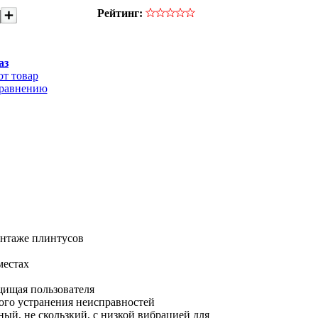
Рейтинг:
аз
от товар
сравнению
монтаже плинтусов
местах
щищая пользователя
ого устранения неисправностей
й, не скользкий, с низкой вибрацией для