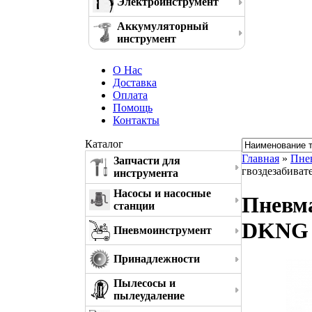
Электроинструмент
Аккумуляторный
инструмент
О Нас
Доставка
Оплата
Помощь
Контакты
Каталог
Главная
»
Пне
Запчасти для
гвоздезабиват
инструмента
Насосы и насосные
Пневма
станции
DKNG 4
Пневмоинструмент
Принадлежности
Пылесосы и
пылеудаление