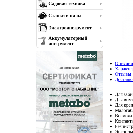
Садовая техника
Станки и пилы
Электроинструмент
Аккумуляторный
инструмент
Описани
Характе
Отзывы
Доставк
Для заби
Для вну
Для креп
Малогаб
Возможн
Контакт
Безинстр
Эргономи