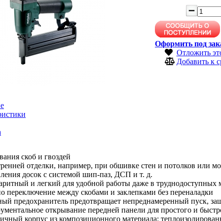
Оформить под зак
Отложить эт
Добавить к 
е
ристики
а
вания скоб и гвоздей
тренней отделки, например, при обшивке стен и потолков или 
ления досок с системой шип-паз, ДСП и т. д.
аритный и легкий для удобной работы даже в труднодоступных 
о переключение между скобами и заклепками без переналадки
ный предохранитель предотвращает непреднамеренный пуск, за
ументальное открывание передней панели для простого и быстр
чный корпус из композиционного материала: теплоизолированны