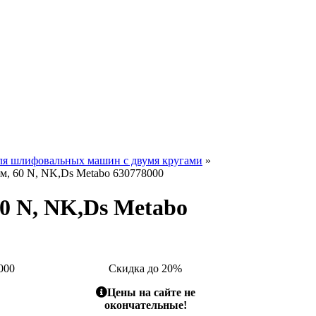
ля шлифовальных машин с двумя кругами
»
, 60 N, NK,Ds Metabo 630778000
0 N, NK,Ds Metabo
000
Скидка до 20%
Цены на сайте не
окончательные!