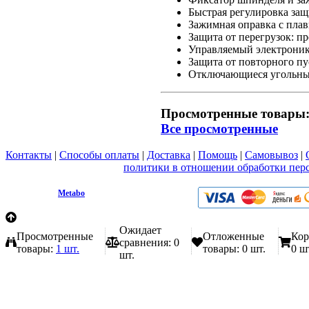
Быстрая регулировка защ
Зажимная оправка с пла
Защита от перегрузок: пр
Управляемый электроник
Защита от повторного пу
Отключающиеся угольные
Просмотренные товары
Все просмотренные
Контакты
|
Способы оплаты
|
Доставка
|
Помощь
|
Самовывоз
|
Вы принимаете условия
политики в отношении обработки пер
любой форме обратной связи на сайте metabo1.ru
© 2009 - 2026.
Metabo
Эл. почта: info@metabo1.ru
Ожидает
Просмотренные
Отложенные
Кор
сравнения:
0
товары:
1 шт.
товары:
0 шт.
0 ш
шт.