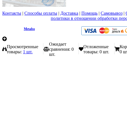
Контакты
|
Способы оплаты
|
Доставка
|
Помощь
|
Самовывоз
|
Вы принимаете условия
политики в отношении обработки пер
любой форме обратной связи на сайте metabo1.ru
© 2009 - 2026.
Metabo
Эл. почта: info@metabo1.ru
Ожидает
Просмотренные
Отложенные
Кор
сравнения:
0
товары:
1 шт.
товары:
0 шт.
0 ш
шт.