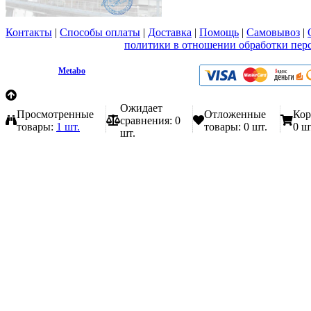
Контакты
|
Способы оплаты
|
Доставка
|
Помощь
|
Самовывоз
|
Вы принимаете условия
политики в отношении обработки пер
любой форме обратной связи на сайте metabo1.ru
© 2009 - 2026.
Metabo
Эл. почта: info@metabo1.ru
Ожидает
Просмотренные
Отложенные
Кор
сравнения:
0
товары:
1 шт.
товары:
0 шт.
0 ш
шт.