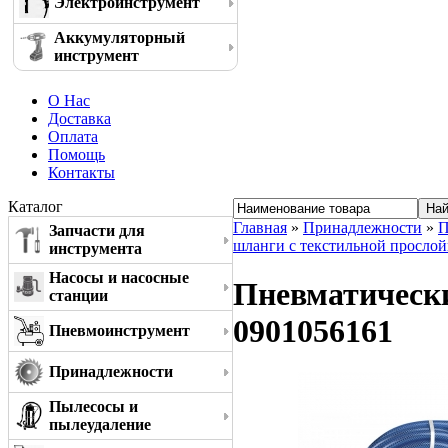
Электроинструмент
Аккумуляторный
инструмент
О Нас
Доставка
Оплата
Помощь
Контакты
Каталог
Главная
»
Принадлежности
»
П
Запчасти для
шланги с текстильной прослой
инструмента
Насосы и насосные
Пневматически
станции
0901056161
Пневмоинструмент
Принадлежности
Пылесосы и
пылеудаление