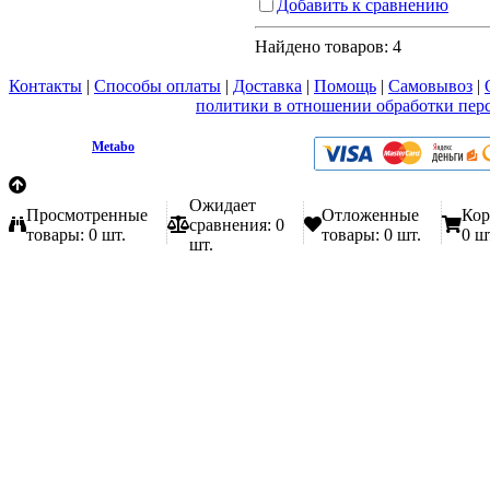
Добавить к сравнению
Найдено товаров:
4
Контакты
|
Способы оплаты
|
Доставка
|
Помощь
|
Самовывоз
|
Вы принимаете условия
политики в отношении обработки пер
любой форме обратной связи на сайте metabo1.ru
© 2009 - 2026.
Metabo
Эл. почта: info@metabo1.ru
Ожидает
Просмотренные
Отложенные
Кор
сравнения:
0
товары:
0 шт.
товары:
0 шт.
0 ш
шт.