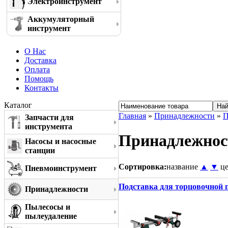
Электроинструмент
Аккумуляторный
инструмент
О Нас
Доставка
Оплата
Помощь
Контакты
Каталог
Главная
»
Принадлежности
»
П
Запчасти для
инструмента
Принадлежност
Насосы и насосные
станции
Сортировка:
название
▲
▼
ц
Пневмоинструмент
Подставка для торцовочной 
Принадлежности
Пылесосы и
пылеудаление