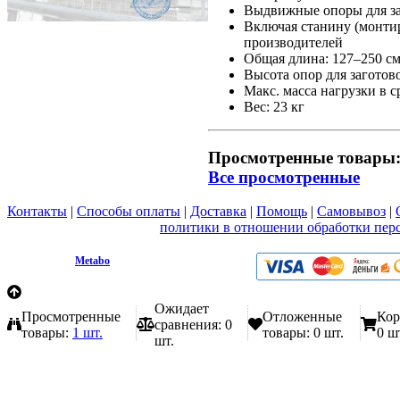
Выдвижные опоры для заг
Включая станину (монтир
производителей
Общая длина: 127–250 с
Высота опор для заготово
Макс. масса нагрузки в с
Вес: 23 кг
Просмотренные товары
Все просмотренные
Контакты
|
Способы оплаты
|
Доставка
|
Помощь
|
Самовывоз
|
Вы принимаете условия
политики в отношении обработки пер
любой форме обратной связи на сайте metabo1.ru
© 2009 - 2026.
Metabo
Эл. почта: info@metabo1.ru
Ожидает
Просмотренные
Отложенные
Кор
сравнения:
0
товары:
1 шт.
товары:
0 шт.
0 ш
шт.