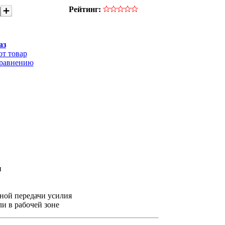
Рейтинг:
аз
от товар
сравнению
и
ной передачи усилия
и в рабочей зоне