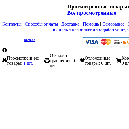
Просмотренные товары
Все просмотренные
Контакты
|
Способы оплаты
|
Доставка
|
Помощь
|
Самовывоз
|
Вы принимаете условия
политики в отношении обработки пер
любой форме обратной связи на сайте metabo1.ru
© 2009 - 2026.
Metabo
Эл. почта: info@metabo1.ru
Ожидает
Просмотренные
Отложенные
Кор
сравнения:
0
товары:
1 шт.
товары:
0 шт.
0 ш
шт.