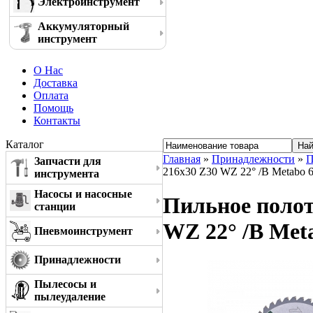
Электроинструмент
Аккумуляторный
инструмент
О Нас
Доставка
Оплата
Помощь
Контакты
Каталог
Главная
»
Принадлежности
»
П
Запчасти для
216x30 Z30 WZ 22° /B Metabo 
инструмента
Насосы и насосные
Пильное полотн
станции
WZ 22° /B Met
Пневмоинструмент
Принадлежности
Пылесосы и
пылеудаление