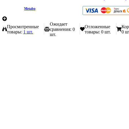
любой форме обратной связи на сайте metabo1.ru
© 2009 - 2026.
Metabo
Эл. почта: info@metabo1.ru
Ожидает
Просмотренные
Отложенные
Кор
сравнения:
0
товары:
1 шт.
товары:
0 шт.
0 ш
шт.