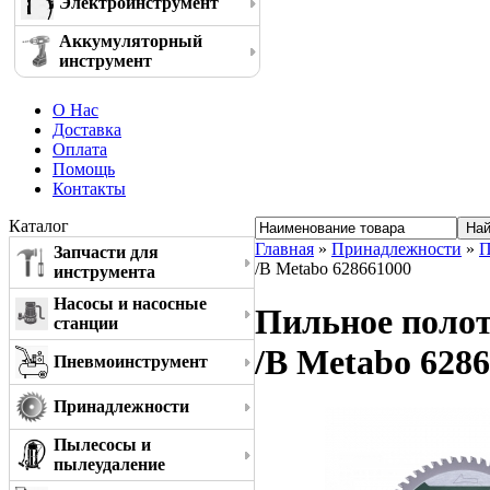
Электроинструмент
Аккумуляторный
инструмент
О Нас
Доставка
Оплата
Помощь
Контакты
Каталог
Главная
»
Принадлежности
»
П
Запчасти для
/B Metabo 628661000
инструмента
Насосы и насосные
Пильное полотн
станции
/B Metabo 628
Пневмоинструмент
Принадлежности
Пылесосы и
пылеудаление