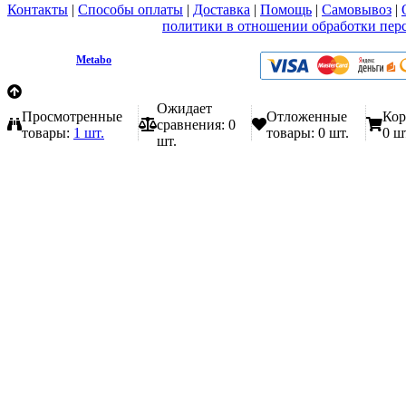
Контакты
|
Способы оплаты
|
Доставка
|
Помощь
|
Самовывоз
|
Вы принимаете условия
политики в отношении обработки пер
любой форме обратной связи на сайте metabo1.ru
© 2009 - 2026.
Metabo
Эл. почта: info@metabo1.ru
Ожидает
Просмотренные
Отложенные
Кор
сравнения:
0
товары:
1 шт.
товары:
0 шт.
0 ш
шт.