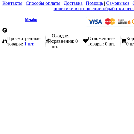
Контакты
|
Способы оплаты
|
Доставка
|
Помощь
|
Самовывоз
|
Вы принимаете условия
политики в отношении обработки пер
любой форме обратной связи на сайте metabo1.ru
© 2009 - 2026.
Metabo
Эл. почта: info@metabo1.ru
Ожидает
Просмотренные
Отложенные
Кор
сравнения:
0
товары:
1 шт.
товары:
0 шт.
0 ш
шт.