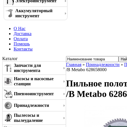
Электроинструмент
Аккумуляторный
инструмент
О Нас
Доставка
Оплата
Помощь
Контакты
Каталог
Главная
»
Принадлежности
»
П
Запчасти для
/B Metabo 628658000
инструмента
Насосы и насосные
Пильное полотн
станции
/B Metabo 628
Пневмоинструмент
Принадлежности
Пылесосы и
пылеудаление