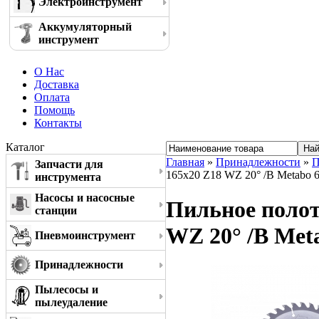
Электроинструмент
Аккумуляторный
инструмент
О Нас
Доставка
Оплата
Помощь
Контакты
Каталог
Главная
»
Принадлежности
»
П
Запчасти для
165x20 Z18 WZ 20° /B Metabo 
инструмента
Насосы и насосные
Пильное полотн
станции
WZ 20° /B Met
Пневмоинструмент
Принадлежности
Пылесосы и
пылеудаление