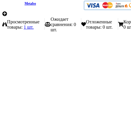
© 2009 - 2026.
Metabo
Эл. почта: info@metabo1.ru
Ожидает
Просмотренные
Отложенные
Кор
сравнения:
0
товары:
1 шт.
товары:
0 шт.
0 ш
шт.