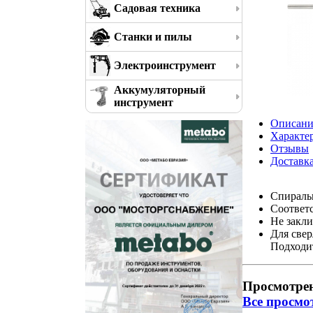
Садовая техника
Станки и пилы
Электроинструмент
Аккумуляторный
инструмент
Описани
Характе
Отзывы
Доставк
Спиральн
Соответс
Не закли
Для свер
Подходит
Просмотре
Все просмо