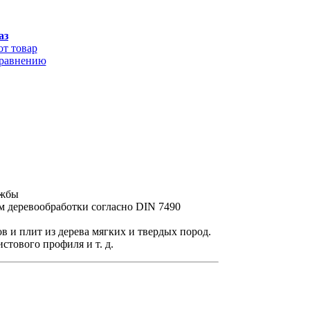
аз
от товар
сравнению
ужбы
м деревообработки согласно DIN 7490
ов и плит из дерева мягких и твердых пород.
стового профиля и т. д.