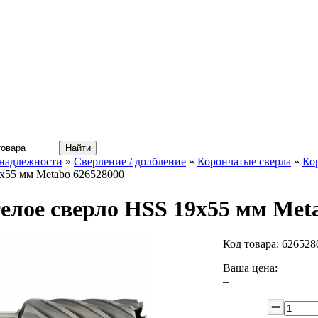
надлежности
»
Сверление / долбление
»
Корончатые сверла
»
Ко
x55 мм Metabo 626528000
елое сверло HSS 19x55 мм Met
Код товара:
626528
Ваша цена:
–