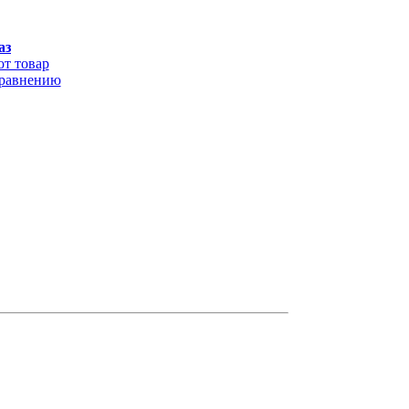
аз
от товар
сравнению