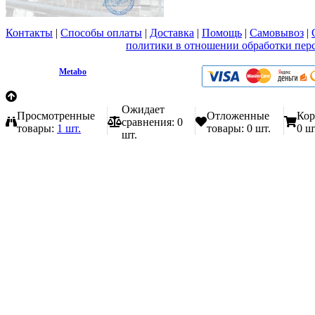
Контакты
|
Способы оплаты
|
Доставка
|
Помощь
|
Самовывоз
|
Вы принимаете условия
политики в отношении обработки пер
любой форме обратной связи на сайте metabo1.ru
© 2009 - 2026.
Metabo
Эл. почта: info@metabo1.ru
Ожидает
Просмотренные
Отложенные
Кор
сравнения:
0
товары:
1 шт.
товары:
0 шт.
0 ш
шт.