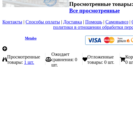
Просмотренные товары
Все просмотренные
Контакты
|
Способы оплаты
|
Доставка
|
Помощь
|
Самовывоз
|
Вы принимаете условия
политики в отношении обработки пер
любой форме обратной связи на сайте metabo1.ru
© 2009 - 2026.
Metabo
Эл. почта: info@metabo1.ru
Ожидает
Просмотренные
Отложенные
Кор
сравнения:
0
товары:
1 шт.
товары:
0 шт.
0 ш
шт.