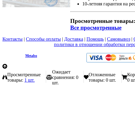
10-летняя гарантия на ре
Просмотренные товары
Все просмотренные
Контакты
|
Способы оплаты
|
Доставка
|
Помощь
|
Самовывоз
|
Вы принимаете условия
политики в отношении обработки пер
любой форме обратной связи на сайте metabo1.ru
© 2009 - 2026.
Metabo
Эл. почта: info@metabo1.ru
Ожидает
Просмотренные
Отложенные
Кор
сравнения:
0
товары:
1 шт.
товары:
0 шт.
0 ш
шт.