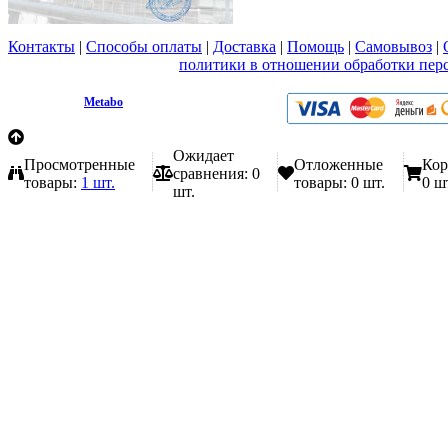
Контакты
|
Способы оплаты
|
Доставка
|
Помощь
|
Самовывоз
|
Вы принимаете условия
политики в отношении обработки пер
любой форме обратной связи на сайте metabo1.ru
© 2009 - 2026.
Metabo
Эл. почта: info@metabo1.ru
Ожидает
Просмотренные
Отложенные
Кор
сравнения:
0
товары:
1 шт.
товары:
0 шт.
0 ш
шт.