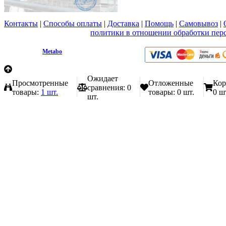
Контакты
|
Способы оплаты
|
Доставка
|
Помощь
|
Самовывоз
|
Вы принимаете условия
политики в отношении обработки пер
любой форме обратной связи на сайте metabo1.ru
© 2009 - 2026.
Metabo
Эл. почта: info@metabo1.ru
Ожидает
Просмотренные
Отложенные
Кор
сравнения:
0
товары:
1 шт.
товары:
0 шт.
0 ш
шт.