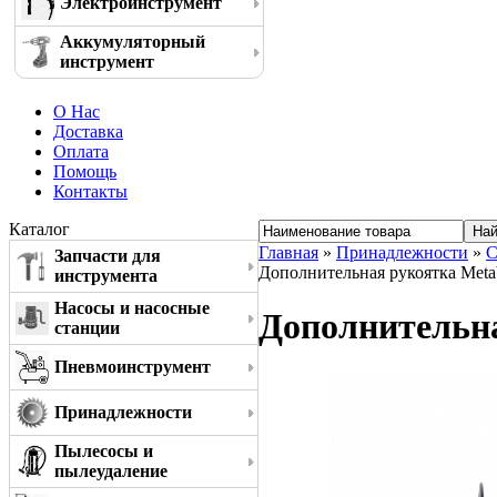
Электроинструмент
Аккумуляторный
инструмент
О Нас
Доставка
Оплата
Помощь
Контакты
Каталог
Главная
»
Принадлежности
»
С
Запчасти для
Дополнительная рукоятка Meta
инструмента
Насосы и насосные
Дополнительна
станции
Пневмоинструмент
Принадлежности
Пылесосы и
пылеудаление