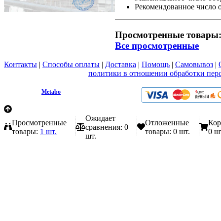
Рекомендованное число о
Просмотренные товары
Все просмотренные
Контакты
|
Способы оплаты
|
Доставка
|
Помощь
|
Самовывоз
|
Вы принимаете условия
политики в отношении обработки пер
любой форме обратной связи на сайте metabo1.ru
© 2009 - 2026.
Metabo
Эл. почта: info@metabo1.ru
Ожидает
Просмотренные
Отложенные
Кор
сравнения:
0
товары:
1 шт.
товары:
0 шт.
0 ш
шт.