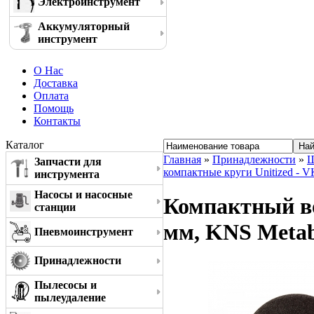
Электроинструмент
Аккумуляторный
инструмент
О Нас
Доставка
Оплата
Помощь
Контакты
Каталог
Главная
»
Принадлежности
»
Ш
Запчасти для
компактные круги Unitized - 
инструмента
Насосы и насосные
Компактный во
станции
мм, KNS Metab
Пневмоинструмент
Принадлежности
Пылесосы и
пылеудаление