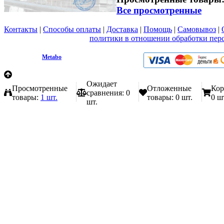
Все просмотренные
Контакты
|
Способы оплаты
|
Доставка
|
Помощь
|
Самовывоз
|
Вы принимаете условия
политики в отношении обработки пер
любой форме обратной связи на сайте metabo1.ru
© 2009 - 2026.
Metabo
Эл. почта: info@metabo1.ru
Ожидает
Просмотренные
Отложенные
Кор
сравнения:
0
товары:
1 шт.
товары:
0 шт.
0 ш
шт.