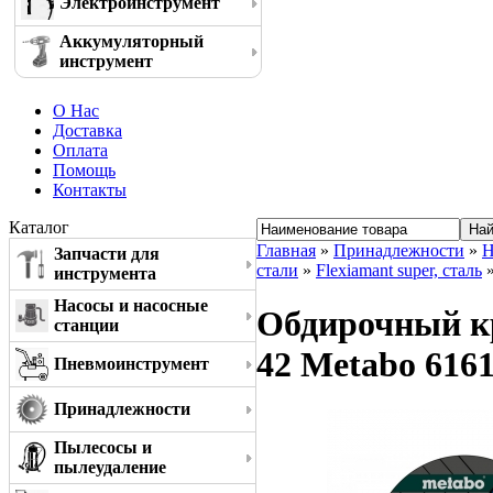
Электроинструмент
Аккумуляторный
инструмент
О Нас
Доставка
Оплата
Помощь
Контакты
Каталог
Главная
»
Принадлежности
»
Н
Запчасти для
стали
»
Flexiamant super, сталь
»
инструмента
Насосы и насосные
Обдирочный кру
станции
42 Metabo 616
Пневмоинструмент
Принадлежности
Пылесосы и
пылеудаление