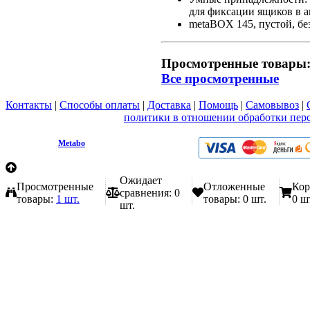
для фиксации ящиков в 
metaBOX 145, пустой, бе
Просмотренные товары
Все просмотренные
Контакты
|
Способы оплаты
|
Доставка
|
Помощь
|
Самовывоз
|
Вы принимаете условия
политики в отношении обработки пер
любой форме обратной связи на сайте metabo1.ru
© 2009 - 2026.
Metabo
Эл. почта: info@metabo1.ru
Ожидает
Просмотренные
Отложенные
Кор
сравнения:
0
товары:
1 шт.
товары:
0 шт.
0 ш
шт.