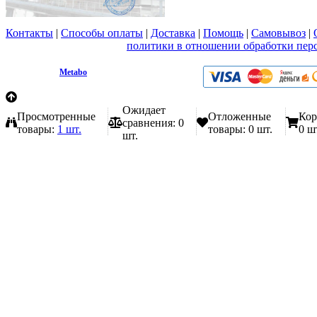
Контакты
|
Способы оплаты
|
Доставка
|
Помощь
|
Самовывоз
|
Вы принимаете условия
политики в отношении обработки пер
любой форме обратной связи на сайте metabo1.ru
© 2009 - 2026.
Metabo
Эл. почта: info@metabo1.ru
Ожидает
Просмотренные
Отложенные
Кор
сравнения:
0
товары:
1 шт.
товары:
0 шт.
0 ш
шт.