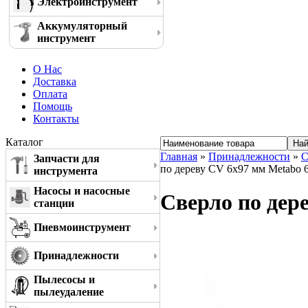
Электроинструмент
Аккумуляторный
инструмент
О Нас
Доставка
Оплата
Помощь
Контакты
Каталог
Главная
»
Принадлежности
»
С
Запчасти для
по дереву CV 6x97 мм Metabo 
инструмента
Насосы и насосные
Сверло по дер
станции
Пневмоинструмент
Принадлежности
Пылесосы и
пылеудаление