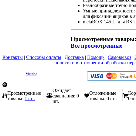
Разнообразные точно по
Умные принадлежности: Р
для фиксации ящиков в 
metaBOX 145 L, для BS L
Просмотренные товары
Все просмотренные
Контакты
|
Способы оплаты
|
Доставка
|
Помощь
|
Самовывоз
|
Вы принимаете условия
политики в отношении обработки пер
любой форме обратной связи на сайте metabo1.ru
© 2009 - 2026.
Metabo
Эл. почта: info@metabo1.ru
Ожидает
Просмотренные
Отложенные
Кор
сравнения:
0
товары:
1 шт.
товары:
0 шт.
0 ш
шт.