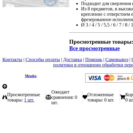
Подходит для сверления 
Из 8 предметов, в высок
крепление с отверстием 
фрезерованное исполнение
Ø 3 / 4 / 5 / 5,5 / 6 / 7 / 8 /
Просмотренные товары
Все просмотренные
Контакты
|
Способы оплаты
|
Доставка
|
Помощь
|
Самовывоз
|
Вы принимаете условия
политики в отношении обработки пер
любой форме обратной связи на сайте metabo1.ru
© 2009 - 2026.
Metabo
Эл. почта: info@metabo1.ru
Ожидает
Просмотренные
Отложенные
Кор
сравнения:
0
товары:
1 шт.
товары:
0 шт.
0 ш
шт.